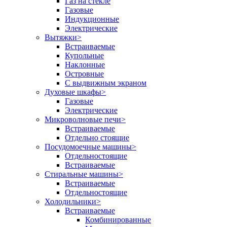
Газ на стекле
Газовые
Индукционные
Электрические
Вытяжки
>
Встраиваемые
Купольные
Наклонные
Островные
С выдвижным экраном
Духовые шкафы
>
Газовые
Электрические
Микроволновые печи
>
Встраиваемые
Отдельно стоящие
Посудомоечные машины
>
Отдельностоящие
Встраиваемые
Стиральные машины
>
Встраиваемые
Отдельностоящие
Холодильники
>
Встраиваемые
Комбинированные