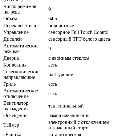
Число режимов
9
нагрева
Объём
64 л.
Переключатели
поворотные
Управление
сенсорное Full Touch Control
Дисплей
сенсорный TFT белого цвета
Автоматические
9
режимы
Дверца
с двойным стеклом
Конвекция
есть
Телескопические
на 1 уровне
направляющие
Гриль
есть
Автоматическое
есть
отключение
Вентилятор
тангенциальный
охлаждения
Освещение
лампа накаливания
электронный с отключением +
Таймер
отложенный старт
Очистка
каталитическая