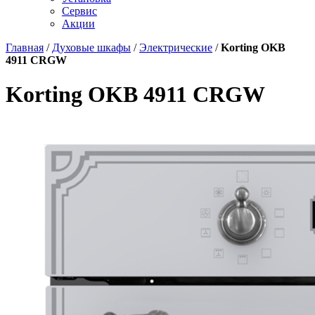
Сервис
Акции
Главная
/
Духовые шкафы
/
Электрические
/
Korting OKB
4911 CRGW
Korting OKB 4911 CRGW