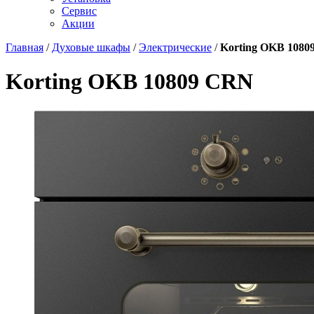
Сервис
Акции
Главная
/
Духовые шкафы
/
Электрические
/
Korting OKB 108
Korting OKB 10809 CRN