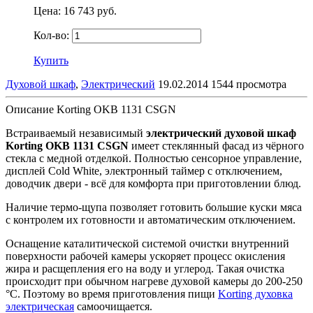
Цена:
16 743 руб.
Кол-во:
Купить
Духовой шкаф
,
Электрический
19.02.2014
1544 просмотра
Описание Korting OKB 1131 CSGN
Встраиваемый независимый
электрический духовой шкаф
Korting OKB 1131 CSGN
имеет стеклянный фасад из чёрного
стекла с медной отделкой. Полностью сенсорное управление,
дисплей
Cold White
, электронный таймер с отключением,
доводчик двери - всё для комфорта при приготовлении блюд.
Наличие термо-щупа позволяет готовить большие куски мяса
с контролем их готовности и автоматическим отключением.
Оснащение каталитической системой очистки внутренний
поверхности рабочей камеры ускоряет процесс окисления
жира и расщепления его на воду и углерод. Такая очистка
происходит при обычном нагреве духовой камеры до 200-250
°С. Поэтому во время приготовления пищи
Korting духовка
электрическая
самоочищается.