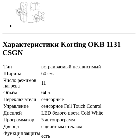
Характеристики Korting OKB 1131
CSGN
Тип
встраиваемый независимый
Ширина
60 см.
Число режимов
11
нагрева
Объём
64 л.
Переключатели
сенсорные
Управление
сенсорное Full Touch Control
Дисплей
LED белого цвета Cold White
Программатор
5 автопрограмм
Дверца
с двойным стеклом
Функция защиты
есть