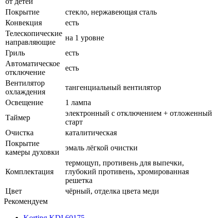
от детей
Покрытие
стекло, нержавеющая сталь
Конвекция
есть
Телескопические
на 1 уровне
направляющие
Гриль
есть
Автоматическое
есть
отключение
Вентилятор
тангенциальный вентилятор
охлаждения
Освещение
1 лампа
электронный с отключением + отложенный
Таймер
старт
Очистка
каталитическая
Покрытие
эмаль лёгкой очистки
камеры духовки
термощуп, противень для выпечки,
Комплектация
глубокий противень, хромированная
решетка
Цвет
чёрный, отделка цвета меди
Рекомендуем
Korting KDI 60175