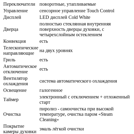
Переключатели
поворотные, утапливаемые
Управление
сенсорное управление Touch Control
Дисплей
LED дисплей Cold White
полностью стеклянная внутренняя
Дверца
поверхность дверцы духовки, с
четырехслойным остеклением
Конвекция
есть
Телескопические
на двух уровнях
направляющие
Гриль
есть
Автоматическое
есть
отключение
Вентилятор
система автоматического охлаждения
охлаждения
Освещение
галогенное
электронный с отключением + отложенный
Таймер
старт
пиролиз - самоочистка при высокой
Очистка
температуре, очистка паром «Steam
Cleaning»
Покрытие
эмаль лёгкой очистки
камеры духовки