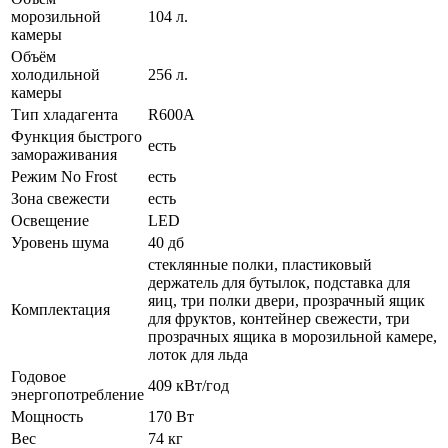
морозильной
104 л.
камеры
Объём
холодильной
256 л.
камеры
Тип хладагента
R600A
Функция быстрого
есть
замораживания
Режим No Frost
есть
Зона свежести
есть
Освещение
LED
Уровень шума
40 дб
стеклянные полки, пластиковый
держатель для бутылок, подставка для
яиц, три полки двери, прозрачный ящик
Комплектация
для фруктов, контейнер свежести, три
прозрачных ящика в морозильной камере,
лоток для льда
Годовое
409 кВт/год
энергопотребление
Мощность
170 Вт
Вес
74 кг