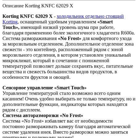
Описание Korting KNFC 62029 X
Korting KNFC 62029 X
-
холодильник отдельно стоящий
Korting
, оснащенный удобным управлением
«Smart
Touch»,
имеющий низкий уровень шума при работе,
благодаря применению более экологичного хладагента R600a.
Система размораживания
«No Frost»
для комфортного ухода
за морозильным отделением. Дополнительное отделение зона
свежести - это контейнер, расположенный рядом с зоной
морозильного отделения, в котором установлен уникальный
микроклимат, который в сочетании с пониженной
температурой позволяет дольше сохранять вкус, питательные
вещества и свежесть большинства видов продуктов, в
особенности фруктов и овощей.
Сенсорное управление «Smart Touch»
Управление температурой стало возможно всего одним
касанием! Очень удобно выбирать не только температуру, но и
дополнительные функции, индикаторы которых находятся
рядом с дисплеем.
Система авторазморозки «No Frost»
Система «No Frost» избавляет вас от необходимости
постоянно размораживать камеру благодаря автоматической
системе удаления инея. Вместо разморозки можно заняться
приятными и полезными делами!