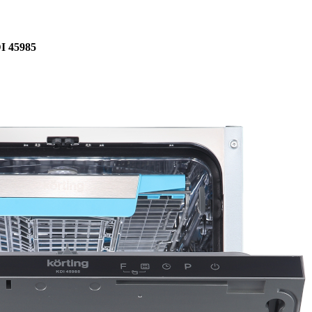
I 45985