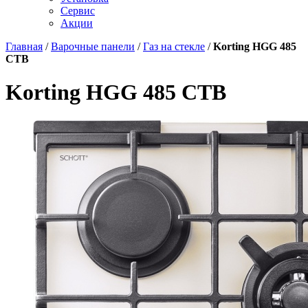
Сервис
Акции
Главная
/
Варочные панели
/
Газ на стекле
/
Korting HGG 485
CTB
Korting HGG 485 CTB