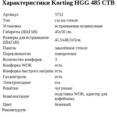
Характеристики Korting HGG 485 CTB
Артикул
5752
Тип
газ на стекле
Установка
встраиваемая независимая
Габариты (ШхГхВ)
45х50 см.
Размеры для встраивания
41,5х48,5х5см.
(ШхГхВ)
Панель
закалённое стекло
Переключатели
поворотные
Количество конфорок
3
Конфорка WOK
есть
Конфорка быстрого нагрева
есть
Газ-контроль
есть
Электроподжиг
есь
Решётки
чугунные
подставка WOK, адаптер для
Комплектация
кофейника
Цвет
бежевый
Рекомендуем