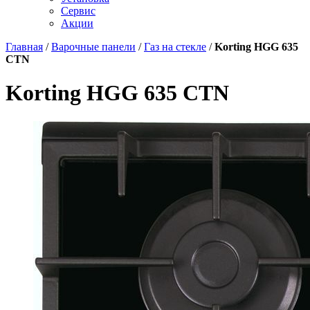
Сервис
Акции
Главная
/
Варочные панели
/
Газ на стекле
/
Korting HGG 635
CTN
Korting HGG 635 CTN