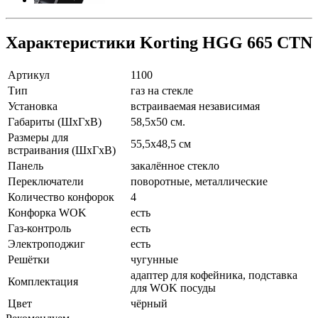
Характеристики Korting HGG 665 CTN
Артикул
1100
Тип
газ на стекле
Установка
встраиваемая независимая
Габариты (ШхГхВ)
58,5х50 см.
Размеры для
55,5x48,5 см
встраивания (ШхГхВ)
Панель
закалённое стекло
Переключатели
поворотные, металлические
Количество конфорок
4
Конфорка WOK
есть
Газ-контроль
есть
Электроподжиг
есть
Решётки
чугунные
адаптер для кофейника, подставка
Комплектация
для WOK посуды
Цвет
чёрный