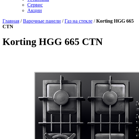
Сервис
Акции
Главная
/
Варочные панели
/
Газ на стекле
/
Korting HGG 665
CTN
Korting HGG 665 CTN