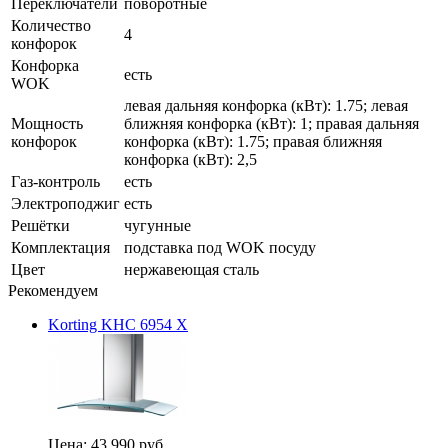
Переключатели
поворотные
Количество
4
конфорок
Конфорка
есть
WOK
левая дальняя конфорка (кВт): 1.75; левая
Мощность
ближняя конфорка (кВт): 1; правая дальняя
конфорок
конфорка (кВт): 1.75; правая ближняя
конфорка (кВт): 2,5
Газ-контроль
есть
Электроподжиг
есть
Решётки
чугунные
Комплектация
подставка под WOK посуду
Цвет
нержавеющая сталь
Рекомендуем
Korting KHC 6954 X
Цена:
43 990 руб.