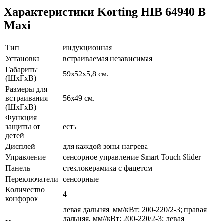
Характеристики Korting HIB 64940 B
Maxi
Тип
индукционная
Установка
встраиваемая независимая
Габариты
59х52х5,8 см.
(ШхГхВ)
Размеры для
встраивания
56х49 см.
(ШхГхВ)
Функция
защиты от
есть
детей
Дисплей
для каждой зоны нагрева
Управление
сенсорное управление Smart Touch Slider
Панель
стеклокерамика с фацетом
Переключатели
сенсорные
Количество
4
конфорок
левая дальняя, мм/кВт: 200-220/2-3; правая
дальняя, мм//кВт: 200-220/2-3; левая