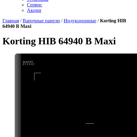
Сервис
Акции
Главная
/
Варочные панели
/
Индукционные
/
Korting HIB
64940 B Maxi
Korting HIB 64940 B Maxi