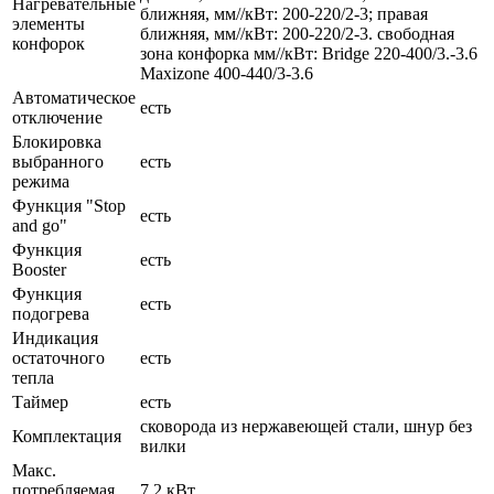
Нагревательные
ближняя, мм//кВт: 200-220/2-3; правая
элементы
ближняя, мм//кВт: 200-220/2-3. свободная
конфорок
зона конфорка мм//кВт: Bridge 220-400/3.-3.6
Maxizone 400-440/3-3.6
Автоматическое
есть
отключение
Блокировка
выбранного
есть
режима
Функция "Stop
есть
and go"
Функция
есть
Booster
Функция
есть
подогрева
Индикация
остаточного
есть
тепла
Таймер
есть
сковорода из нержавеющей стали, шнур без
Комплектация
вилки
Макс.
потребляемая
7,2 кВт