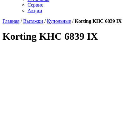
Сервис
Акции
Главная
/
Вытяжки
/
Купольные
/
Korting KHC 6839 IX
Korting KHC 6839 IX