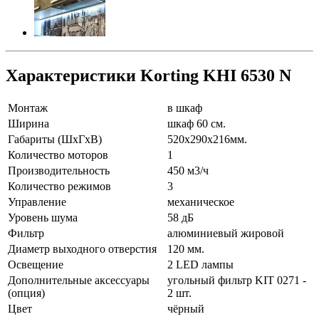
Характеристики Korting KHI 6530 N
Монтаж
в шкаф
Ширина
шкаф 60 см.
Габариты (ШхГхВ)
520х290х216мм.
Количество моторов
1
Производительность
450 м3/ч
Количество режимов
3
Управление
механическое
Уровень шума
58 дБ
Фильтр
алюминиевый жировой
Диаметр выходного отверстия
120 мм.
Освещение
2 LED лампы
Дополнительные аксессуары
угольный фильтр KIT 0271 -
(опция)
2 шт.
Цвет
чёрный