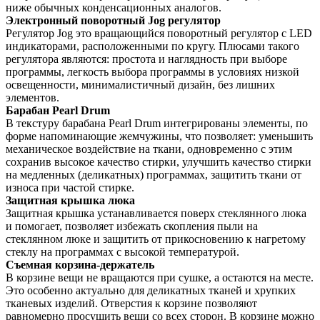
ниже обычных конденсационных аналогов.
Электронный поворотный Jog регулятор
Регулятор Jog это вращающийся поворотный регулятор c LED
индикаторами, расположенными по кругу. Плюсами такого
регулятора являются: простота и наглядность при выборе
программы, легкость выбора программы в условиях низкой
освещенности, минималистичный дизайн, без лишних
элементов.
Барабан Pearl Drum
В текстуру барабана Pearl Drum интегрированы элементы, по
форме напоминающие жемчужины, что позволяет: уменьшить
механическое воздействие на ткани, одновременно с этим
сохранив высокое качество стирки, улучшить качество стирки
на медленных (деликатных) программах, защитить ткани от
износа при частой стирке.
Защитная крышка люка
Защитная крышка устанавливается поверх стеклянного люка
и помогает, позволяет избежать скопления пыли на
стеклянном люке и защитить от прикосновению к нагретому
стеклу на программах с высокой температурой.
Съемная корзина-держатель
В корзине вещи не вращаются при сушке, а остаются на месте.
Это особенно актуально для деликатных тканей и хрупких
тканевых изделий. Отверстия к корзине позволяют
равномерно просушить вещи со всех сторон. В корзине можно