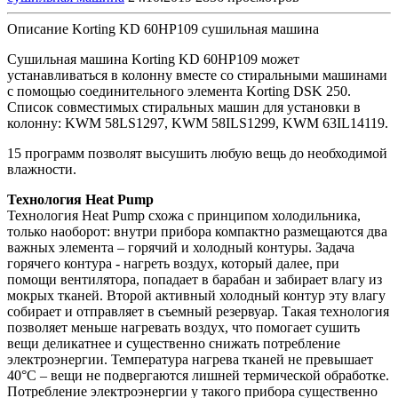
Описание Korting KD 60HP109 сушильная машина
Сушильная машина Korting KD 60HP109 может
устанавливаться в колонну вместе со стиральными машинами
с помощью соединительного элемента Korting DSK 250
.
Список совместимых стиральных машин для установки в
колонну: KWM 58LS1297, KWM 58ILS1299, KWM 63IL14119.
15 программ позволят высушить любую вещь до необходимой
влажности.
Технология Heat Pump
Технология Heat Pump схожа с принципом холодильника,
только наоборот: внутри прибора компактно размещаются два
важных элемента – горячий и холодный контуры. Задача
горячего контура - нагреть воздух, который далее, при
помощи вентилятора, попадает в барабан и забирает влагу из
мокрых тканей. Второй активный холодный контур эту влагу
собирает и отправляет в съемный резервуар. Такая технология
позволяет меньше нагревать воздух, что помогает сушить
вещи деликатнее и существенно снижать потребление
электроэнергии. Температура нагрева тканей не превышает
40°C – вещи не подвергаются лишней термической обработке.
Потребление электроэнергии у такого прибора существенно