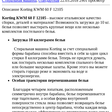
Стиральная машина
,
стандартная
22.03.2018
2901 просмотр
Описание Korting KWM 60 F 12105
Korting KWM 60 F 12105
- высокое итальянское качество
сборки, деталей и материалов! Возможность загрузки до 10 кг.
белья позволяет выстирать крупные вещи или несколько
комплектов постельного белья.
Загрузка 10 килограмм белья
Стиральная машина Korting за счет специальной
формы барабана способна вместить в себя за один цикл
стирки 8 килограмм белья. Теперь не придется думать,
как постирать несколько комплектов спального белья
или большие махровые халаты. Кроме этого вы можете
стирать гораздо реже и экономить на воде и
электроэнергии.
Особая траектория перемешивания белья
Благодаря четырем лопаткам, расположенным
симметрично внутри барабана, белье перемешивается
еще тщательнее, а особая форма внутренней
поверхности стекла люка позволяет возвращать белье
непосредственно в центр барабана, чтобы каждая вещь
отстирывалась эффективнее на протяжении всего цикла.